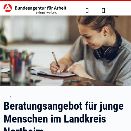
Hauptnavigation
zu den Hauptinhalten springen
Suche
Anmelden
Beratungsangebot für junge
Menschen im Landkreis