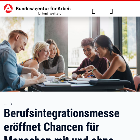
Hauptnavigation
zu den Hauptinhalten springen
Suche
Anmelden
Berufsintegrationsmesse
eröffnet Chancen für