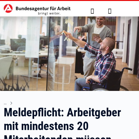
Hauptnavigation
zu den Hauptinhalten springen
Suche
Anmelden
Meldepflicht: Arbeitgeber
mit mindestens 20