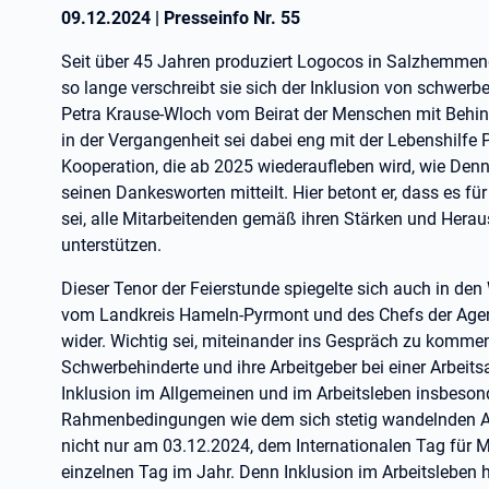
09.12.2024
|
Presseinfo Nr.
55
Seit über 45 Jahren produziert Logocos in Salzhemmend
so lange verschreibt sie sich der Inklusion von schwer
Petra Krause-Wloch vom Beirat der Menschen mit Behinde
in der Vergangenheit sei dabei eng mit der Lebenshil
Kooperation, die ab 2025 wiederaufleben wird, wie Denni
seinen Dankesworten mitteilt. Hier betont er, dass es fü
sei, alle Mitarbeitenden gemäß ihren Stärken und Herau
unterstützen.
Dieser Tenor der Feierstunde spiegelte sich auch in den
vom Landkreis Hameln-Pyrmont und des Chefs der Agent
wider. Wichtig sei, miteinander ins Gespräch zu kommen
Schwerbehinderte und ihre Arbeitgeber bei einer Arbei
Inklusion im Allgemeinen und im Arbeitsleben insbeso
Rahmenbedingungen wie dem sich stetig wandelnden Arb
nicht nur am 03.12.2024, dem Internationalen Tag für
einzelnen Tag im Jahr. Denn Inklusion im Arbeitsleben hi