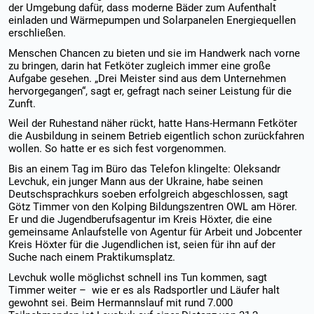
der Umgebung dafür, dass moderne Bäder zum Aufenthalt
einladen und Wärmepumpen und Solarpanelen Energiequellen
erschließen.
Menschen Chancen zu bieten und sie im Handwerk nach vorne
zu bringen, darin hat Fetköter zugleich immer eine große
Aufgabe gesehen. „Drei Meister sind aus dem Unternehmen
hervorgegangen“, sagt er, gefragt nach seiner Leistung für die
Zunft.
Weil der Ruhestand näher rückt, hatte Hans-Hermann Fetköter
die Ausbildung in seinem Betrieb eigentlich schon zurückfahren
wollen. So hatte er es sich fest vorgenommen.
Bis an einem Tag im Büro das Telefon klingelte: Oleksandr
Levchuk, ein junger Mann aus der Ukraine, habe seinen
Deutschsprachkurs soeben erfolgreich abgeschlossen, sagt
Götz Timmer von den Kolping Bildungszentren OWL am Hörer.
Er und die Jugendberufsagentur im Kreis Höxter, die eine
gemeinsame Anlaufstelle von Agentur für Arbeit und Jobcenter
Kreis Höxter für die Jugendlichen ist, seien für ihn auf der
Suche nach einem Praktikumsplatz.
Levchuk wolle möglichst schnell ins Tun kommen, sagt
Timmer weiter – wie er es als Radsportler und Läufer halt
gewohnt sei. Beim Hermannslauf mit rund 7.000