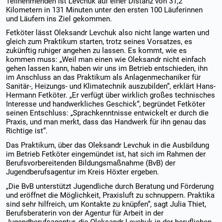
Teilnehmenden ist Levchuk auf einer Distanz von 31,2
Kilometern in 131 Minuten unter den ersten 100 Läuferinnen
und Läufern ins Ziel gekommen.
Fetköter lässt Oleksandr Levchuk also nicht lange warten und
gleich zum Praktikum starten, trotz seines Vorsatzes, es
zukünftig ruhiger angehen zu lassen. Es kommt, wie es
kommen muss: „Weil man einen wie Oleksandr nicht einfach
gehen lassen kann, haben wir uns im Betrieb entschieden, ihn
im Anschluss an das Praktikum als Anlagenmechaniker für
Sanitär-, Heizungs- und Klimatechnik auszubilden“, erklärt Hans-
Hermann Fetköter. „Er verfügt über wirklich großes technisches
Interesse und handwerkliches Geschick“, begründet Fetköter
seinen Entschluss: „Sprachkenntnisse entwickelt er durch die
Praxis, und man merkt, dass das Handwerk für ihn genau das
Richtige ist“.
Das Praktikum, über das Oleksandr Levchuk in die Ausbildung
im Betrieb Fetköter eingemündet ist, hat sich im Rahmen der
Berufsvorbereitenden Bildungsmaßnahme (BvB) der
Jugendberufsagentur im Kreis Höxter ergeben.
„Die BvB unterstützt Jugendliche durch Beratung und Förderung
und eröffnet die Möglichkeit, Praxisluft zu schnuppern. Praktika
sind sehr hilfreich, um Kontakte zu knüpfen“, sagt Julia Thiet,
Berufsberaterin von der Agentur für Arbeit in der
Jugendberufsagentur, die Oleksandr Levchuk in der beruflichen