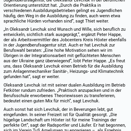
Orientierung unterstützt hat. „Durch die Praktika in
verschiedenen Ausbildungsbetrieben gelingt es Jugendlichen
häufig, den Weg in die Ausbildung zu finden, auch wenn etwa
sprachliche Hürden vorhanden sind“, sagt Thiet weiter.
„In Oleksandr Levchuk sind Wunsch und Wille, sich beruflich zu
entwickeln, sichtlich stark ausgeprägt,“, ergänzt Peter Happe,
der als Arbeitsvermittler des Jobcenters Kreis Höxter ebenfalls
in der Jugendberufsagentur sitzt. Auch er hat Levchuk zur
Berufswahl beraten: „Eine hohe Motivation sehen wir im
Übrigen in der Integrationsarbeit mit geflüchteten Menschen
aus der Ukraine ganz überwiegend“, lobt Peter Happe. „Es freut
uns, dass Oleksandr Levchuk einen Betrieb für die Ausbildung
zum Anlagenmechaniker Sanitär-, Heizungs- und Klimatechnik
gefunden hat“, sagt er weiter.
Oleksandr Levchuk ist mit seiner dualen Ausbildung im Betrieb
Fetköter rundum zufrieden. „Praktisch anzupacken und in der
Berufsschule erworbenes Theoriewissen zu transferieren,
bedeutet einen guten Mix für mich“, sagt Levchuk.
Auch sonst hat sich Levchuk, der in Beverungen lebt, gut
eingefunden. In seiner Freizeit ist für Qualität gesorgt. „Die
hügelige Landschaft um Höxter ist für meine Trainings der
perfekte Ort“, sagt der Radsportler und Läufer. Er hat begonnen,
sich im Verein TuS Amelunxen zu engagieren – als Ergebnis