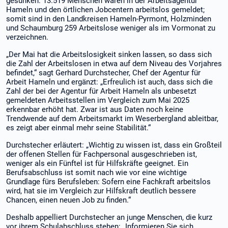
gesunken: 13.519 Menschen waren in der Arbeitsagentur
Hameln und den örtlichen Jobcentern arbeitslos gemeldet;
somit sind in den Landkreisen Hameln-Pyrmont, Holzminden
und Schaumburg 259 Arbeitslose weniger als im Vormonat zu
verzeichnen.
„Der Mai hat die Arbeitslosigkeit sinken lassen, so dass sich
die Zahl der Arbeitslosen in etwa auf dem Niveau des Vorjahres
befindet,“ sagt Gerhard Durchstecher, Chef der Agentur für
Arbeit Hameln und ergänzt: „Erfreulich ist auch, dass sich die
Zahl der bei der Agentur für Arbeit Hameln als unbesetzt
gemeldeten Arbeitsstellen im Vergleich zum Mai 2025
erkennbar erhöht hat. Zwar ist aus Daten noch keine
Trendwende auf dem Arbeitsmarkt im Weserbergland ableitbar,
es zeigt aber einmal mehr seine Stabilität.“
Durchstecher erläutert: „Wichtig zu wissen ist, dass ein Großteil
der offenen Stellen für Fachpersonal ausgeschrieben ist,
weniger als ein Fünftel ist für Hilfskräfte geeignet. Ein
Berufsabschluss ist somit nach wie vor eine wichtige
Grundlage fürs Berufsleben: Sofern eine Fachkraft arbeitslos
wird, hat sie im Vergleich zur Hilfskraft deutlich bessere
Chancen, einen neuen Job zu finden.“
Deshalb appelliert Durchstecher an junge Menschen, die kurz
vor ihrem Schulabschluss stehen: „Informieren Sie sich,