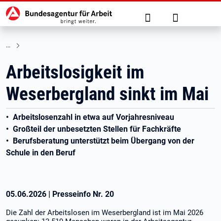
Hauptnavigation
zu den Hauptinhalten springen
Suche
Anmelden
Arbeitslosigkeit im
Weserbergland sinkt im Mai
• Arbeitslosenzahl in etwa auf Vorjahresniveau
• Großteil der unbesetzten Stellen für Fachkräfte
• Berufsberatung unterstützt beim Übergang von der
Schule in den Beruf
05.06.2026
|
Presseinfo Nr.
20
Die Zahl der Arbeitslosen im Weserbergland ist im Mai 2026