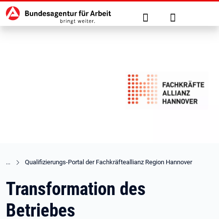
Hauptnavigation
zu den Hauptinhalten springen
Suche
Anmelden
Qualifizierungs-Portal der Fachkräfteallianz Region Hannover
Transformation des
Betriebes