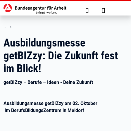
Hauptnavigation
zu den Hauptinhalten springen
Suche
Anmelden
Ausbildungsmesse
getBIZzy: Die Zukunft fest
im Blick!
getBIZzy – Berufe – Ideen - Deine Zukunft
Ausbildungsmesse getBIZzy am 02. Oktober
im
BerufsBildungsZentrum in Meldorf