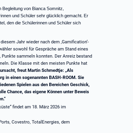
in Begleitung von Bianca Somnitz,
erinnen und Schüler sehr glücklich gemacht. Er
el, den die Schülerinnen und Schüler sich
 diesem Jahr wieder nach dem ‚Gamification‘-
swähler sowohl für Gespräche am Stand eines
en, Punkte sammeln konnten. Der Anreiz bestand
mmeln. Die Klasse mit den meisten Punkte hat
ursacht, freut Martin Schmedtje: „Als
urg in einen sogenannten BASH-ROOM. Sie
hiedenen Spielen aus den Bereichen Geschick,
tolle Chance, das eigene Können unter Beweis
n.“
üste“ findet am 18. März 2026 im
 Ports, Covestro, TotalEnergies, dem