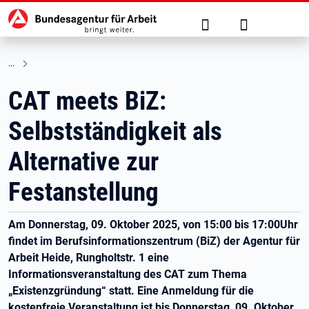
Hauptnavigation
zu den Hauptinhalten springen
Suche
Anmelden
CAT meets BiZ:
Selbstständigkeit als
Alternative zur
Festanstellung
Am Donnerstag, 09. Oktober 2025, von 15:00 bis 17:00Uhr
findet im Berufsinformationszentrum (BiZ) der Agentur für
Arbeit Heide, Rungholtstr. 1 eine
Informationsveranstaltung des CAT zum Thema
„Existenzgründung“ statt. Eine Anmeldung für die
kostenfreie Veranstaltung ist bis Donnerstag, 09. Oktober