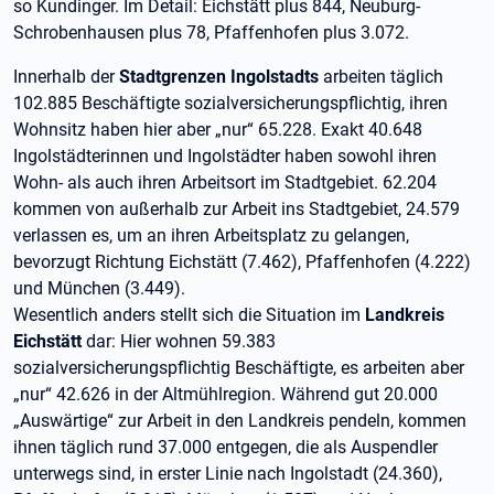
so Kundinger. Im Detail: Eichstätt plus 844, Neuburg-
Schrobenhausen plus 78, Pfaffenhofen plus 3.072.
Innerhalb der
Stadtgrenzen Ingolstadts
arbeiten täglich
102.885 Beschäftigte sozialversicherungspflichtig, ihren
Wohnsitz haben hier aber „nur“ 65.228. Exakt 40.648
Ingolstädterinnen und Ingolstädter haben sowohl ihren
Wohn- als auch ihren Arbeitsort im Stadtgebiet. 62.204
kommen von außerhalb zur Arbeit ins Stadtgebiet, 24.579
verlassen es, um an ihren Arbeitsplatz zu gelangen,
bevorzugt Richtung Eichstätt (7.462), Pfaffenhofen (4.222)
und München (3.449).
Wesentlich anders stellt sich die Situation im
Landkreis
Eichstätt
dar: Hier wohnen 59.383
sozialversicherungspflichtig Beschäftigte, es arbeiten aber
„nur“ 42.626 in der Altmühlregion. Während gut 20.000
„Auswärtige“ zur Arbeit in den Landkreis pendeln, kommen
ihnen täglich rund 37.000 entgegen, die als Auspendler
unterwegs sind, in erster Linie nach Ingolstadt (24.360),