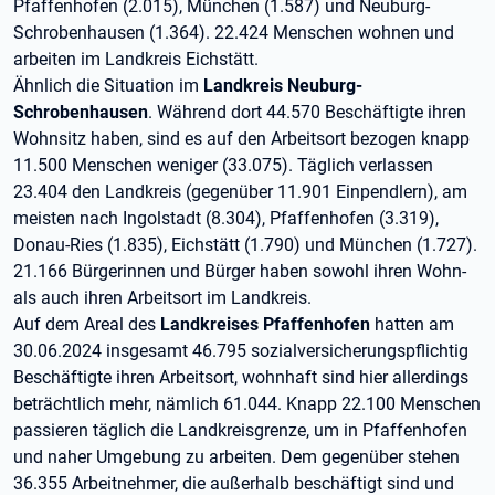
Pfaffenhofen (2.015), München (1.587) und Neuburg-
Schrobenhausen (1.364). 22.424 Menschen wohnen und
arbeiten im Landkreis Eichstätt.
Ähnlich die Situation im
Landkreis Neuburg-
Schrobenhausen
. Während dort 44.570 Beschäftigte ihren
Wohnsitz haben, sind es auf den Arbeitsort bezogen knapp
11.500 Menschen weniger (33.075). Täglich verlassen
23.404 den Landkreis (gegenüber 11.901 Einpendlern), am
meisten nach Ingolstadt (8.304), Pfaffenhofen (3.319),
Donau-Ries (1.835), Eichstätt (1.790) und München (1.727).
21.166 Bürgerinnen und Bürger haben sowohl ihren Wohn-
als auch ihren Arbeitsort im Landkreis.
Auf dem Areal des
Landkreises Pfaffenhofen
hatten am
30.06.2024 insgesamt 46.795 sozialversicherungspflichtig
Beschäftigte ihren Arbeitsort, wohnhaft sind hier allerdings
beträchtlich mehr, nämlich 61.044. Knapp 22.100 Menschen
passieren täglich die Landkreisgrenze, um in Pfaffenhofen
und naher Umgebung zu arbeiten. Dem gegenüber stehen
36.355 Arbeitnehmer, die außerhalb beschäftigt sind und