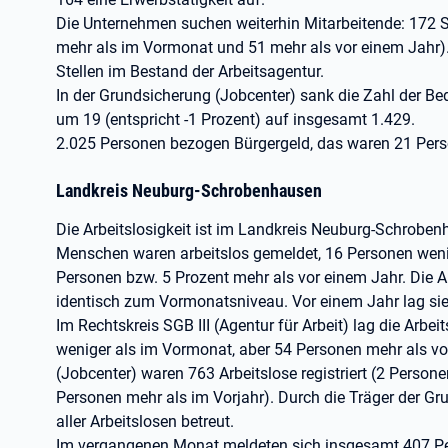
Die Unternehmen suchen weiterhin Mitarbeitende: 172 S
mehr als im Vormonat und 51 mehr als vor einem Jahr). 
Stellen im Bestand der Arbeitsagentur.
In der Grundsicherung (Jobcenter) sank die Zahl der B
um 19 (entspricht -1 Prozent) auf insgesamt 1.429.
2.025 Personen bezogen Bürgergeld, das waren 21 Perso
Landkreis Neuburg-Schrobenhausen
Die Arbeitslosigkeit ist im Landkreis Neuburg-Schrobe
Menschen waren arbeitslos gemeldet, 16 Personen wenig
Personen bzw. 5 Prozent mehr als vor einem Jahr. Die A
identisch zum Vormonatsniveau. Vor einem Jahr lag sie 
Im Rechtskreis SGB III (Agentur für Arbeit) lag die Arbe
weniger als im Vormonat, aber 54 Personen mehr als vor
(Jobcenter) waren 763 Arbeitslose registriert (2 Person
Personen mehr als im Vorjahr). Durch die Träger der G
aller Arbeitslosen betreut.
Im vergangenen Monat meldeten sich insgesamt 407 P