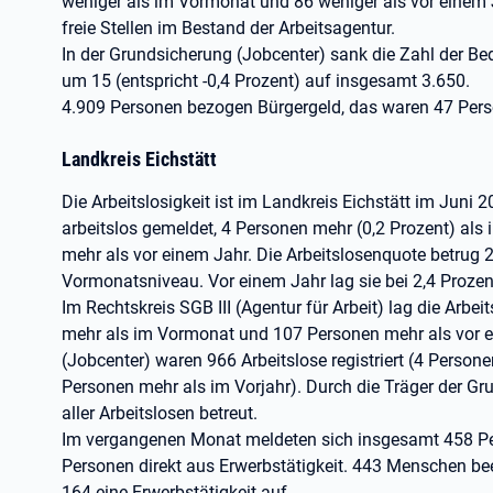
weniger als im Vormonat und 86 weniger als vor einem 
freie Stellen im Bestand der Arbeitsagentur.
In der Grundsicherung (Jobcenter) sank die Zahl der B
um 15 (entspricht -0,4 Prozent) auf insgesamt 3.650.
4.909 Personen bezogen Bürgergeld, das waren 47 Perso
Landkreis Eichstätt
Die Arbeitslosigkeit ist im Landkreis Eichstätt im Jun
arbeitslos gemeldet, 4 Personen mehr (0,2 Prozent) al
mehr als vor einem Jahr. Die Arbeitslosenquote betrug 
Vormonatsniveau. Vor einem Jahr lag sie bei 2,4 Prozen
Im Rechtskreis SGB III (Agentur für Arbeit) lag die Arbe
mehr als im Vormonat und 107 Personen mehr als vor ei
(Jobcenter) waren 966 Arbeitslose registriert (4 Person
Personen mehr als im Vorjahr). Durch die Träger der G
aller Arbeitslosen betreut.
Im vergangenen Monat meldeten sich insgesamt 458 P
Personen direkt aus Erwerbstätigkeit. 443 Menschen be
164 eine Erwerbstätigkeit auf.