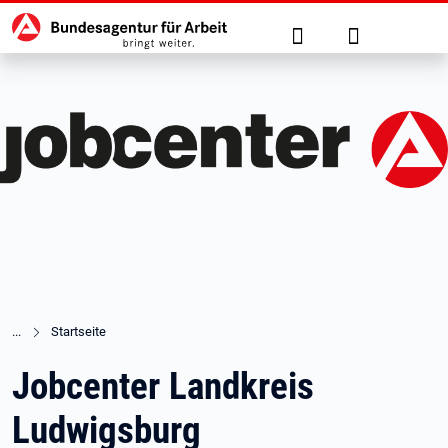
Hauptnavigation
zu den Hauptinhalten springen
Suche
Anmelden
Startseite
Jobcenter Landkreis
Ludwigsburg