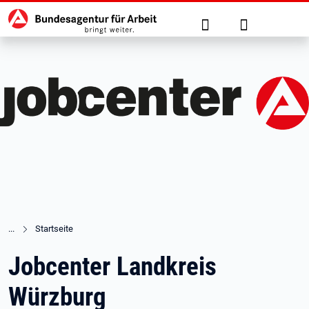
Hauptnavigation
zu den Hauptinhalten springen
Suche
Anmelden
Startseite
Jobcenter Landkreis
Würzburg