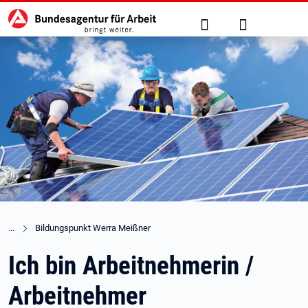
Hauptnavigation
zu den Hauptinhalten springen
Suche
Anmelden
Bildungspunkt Werra Meißner
Ich bin Arbeitnehmerin /
Arbeitnehmer