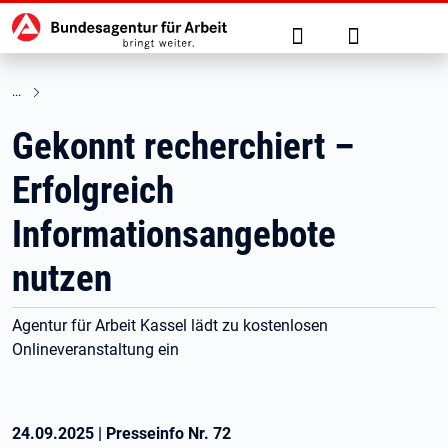
Hauptnavigation
zu den Hauptinhalten springen
Suche
Anmelden
Gekonnt recherchiert –
Erfolgreich
Informationsangebote
nutzen
Agentur für Arbeit Kassel lädt zu kostenlosen
Onlineveranstaltung ein
24.09.2025
|
Presseinfo Nr.
72