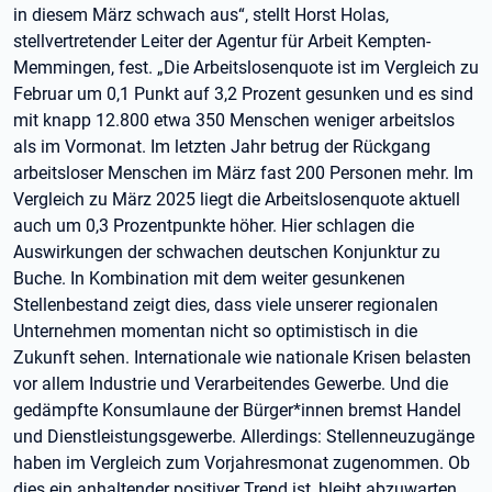
in diesem März schwach aus“, stellt Horst Holas,
stellvertretender Leiter der Agentur für Arbeit Kempten-
Memmingen, fest. „Die Arbeitslosenquote ist im Vergleich zu
Februar um 0,1 Punkt auf 3,2 Prozent gesunken und es sind
mit knapp 12.800 etwa 350 Menschen weniger arbeitslos
als im Vormonat. Im letzten Jahr betrug der Rückgang
arbeitsloser Menschen im März fast 200 Personen mehr. Im
Vergleich zu März 2025 liegt die Arbeitslosenquote aktuell
auch um 0,3 Prozentpunkte höher. Hier schlagen die
Auswirkungen der schwachen deutschen Konjunktur zu
Buche. In Kombination mit dem weiter gesunkenen
Stellenbestand zeigt dies, dass viele unserer regionalen
Unternehmen momentan nicht so optimistisch in die
Zukunft sehen. Internationale wie nationale Krisen belasten
vor allem Industrie und Verarbeitendes Gewerbe. Und die
gedämpfte Konsumlaune der Bürger*innen bremst Handel
und Dienstleistungsgewerbe. Allerdings: Stellenneuzugänge
haben im Vergleich zum Vorjahresmonat zugenommen. Ob
dies ein anhaltender positiver Trend ist, bleibt abzuwarten.