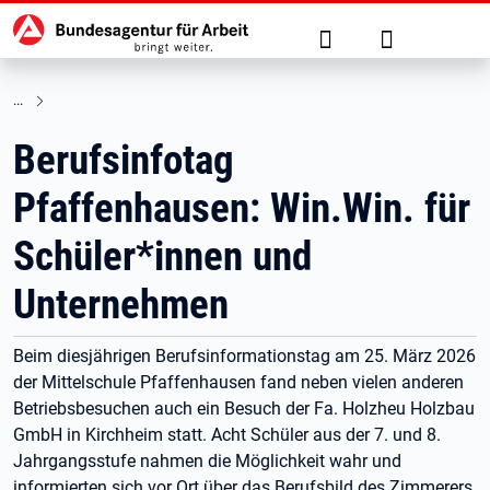
Hauptnavigation
zu den Hauptinhalten springen
Suche
Anmelden
Berufsinfotag
Pfaffenhausen: Win.Win. für
Schüler*innen und
Unternehmen
Beim diesjährigen Berufsinformationstag am 25. März 2026
der Mittelschule Pfaffenhausen fand neben vielen anderen
Betriebsbesuchen auch ein Besuch der Fa. Holzheu Holzbau
GmbH in Kirchheim statt. Acht Schüler aus der 7. und 8.
Jahrgangsstufe nahmen die Möglichkeit wahr und
informierten sich vor Ort über das Berufsbild des Zimmerers.