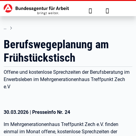
Hauptnavigation
zu den Hauptinhalten springen
Suche
Anmelden
Berufswegeplanung am
Frühstückstisch
Offene und kostenlose Sprechzeiten der Berufsberatung im
Erwerbsleben im Mehrgenerationenhaus Treffpunkt Zech
e.V
30.03.2026
|
Presseinfo Nr.
24
Im Mehrgenerationenhaus Treffpunkt Zech e.V. finden
einmal im Monat offene, kostenlose Sprechzeiten der