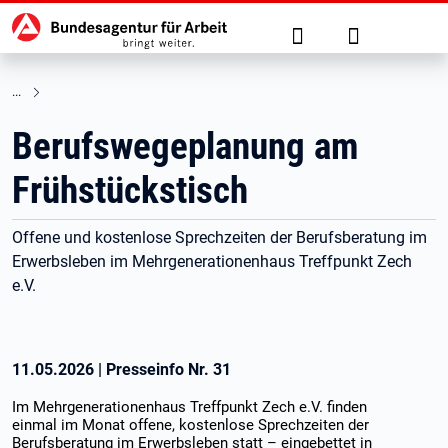
Hauptnavigation
zu den Hauptinhalten springen
Suche
Anmelden
Berufswegeplanung am
Frühstückstisch
Offene und kostenlose Sprechzeiten der Berufsberatung im
Erwerbsleben im Mehrgenerationenhaus Treffpunkt Zech
e.V.
11.05.2026
|
Presseinfo Nr.
31
Im Mehrgenerationenhaus Treffpunkt Zech e.V. finden
einmal im Monat offene, kostenlose Sprechzeiten der
Berufsberatung im Erwerbsleben statt – eingebettet in