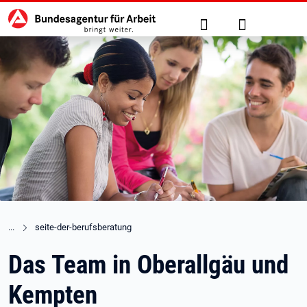
Hauptnavigation
zu den Hauptinhalten springen
Suche
Anmelden
seite-der-berufsberatung
Das Team in Oberallgäu und
Kempten