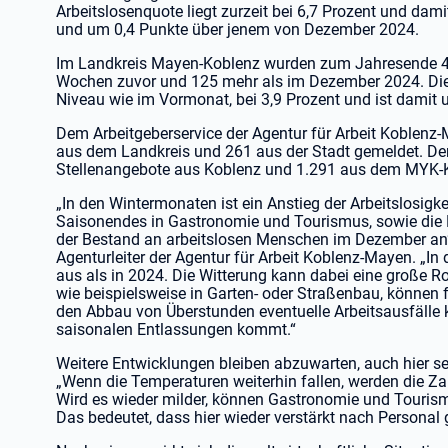
Arbeitslosenquote liegt zurzeit bei 6,7 Prozent und d
und um 0,4 Punkte über jenem von Dezember 2024.
Im Landkreis Mayen-Koblenz wurden zum Jahresende 4.7
Wochen zuvor und 125 mehr als im Dezember 2024. Die 
Niveau wie im Vormonat, bei 3,9 Prozent und ist damit u
Dem Arbeitgeberservice der Agentur für Arbeit Koblen
aus dem Landkreis und 261 aus der Stadt gemeldet. Derz
Stellenangebote aus Koblenz und 1.291 aus dem MYK-K
„In den Wintermonaten ist ein Anstieg der Arbeitslosigk
Saisonendes in Gastronomie und Tourismus, sowie die 
der Bestand an arbeitslosen Menschen im Dezember an“, 
Agenturleiter der Agentur für Arbeit Koblenz-Mayen. „In
aus als in 2024. Die Witterung kann dabei eine große R
wie beispielsweise in Garten- oder Straßenbau, können 
den Abbau von Überstunden eventuelle Arbeitsausfälle 
saisonalen Entlassungen kommt.“
Weitere Entwicklungen bleiben abzuwarten, auch hier s
„Wenn die Temperaturen weiterhin fallen, werden die 
Wird es wieder milder, können Gastronomie und Touris
Das bedeutet, dass hier wieder verstärkt nach Personal 