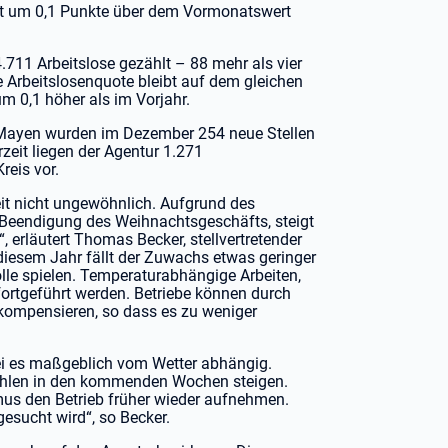
amit um 0,1 Punkte über dem Vormonatswert
11 Arbeitslose gezählt – 88 mehr als vier
Arbeitslosenquote bleibt auf dem gleichen
m 0,1 höher als im Vorjahr.
z-Mayen wurden im Dezember 254 neue Stellen
eit liegen der Agentur 1.271
reis vor.
eit nicht ungewöhnlich. Aufgrund des
Beendigung des Weihnachtsgeschäfts, steigt
erläutert Thomas Becker, stellvertretender
 diesem Jahr fällt der Zuwachs etwas geringer
olle spielen. Temperaturabhängige Arbeiten,
fortgeführt werden. Betriebe können durch
kompensieren, so dass es zu weniger
ei es maßgeblich vom Wetter abhängig.
Zahlen in den kommenden Wochen steigen.
mus den Betrieb früher wieder aufnehmen.
gesucht wird“, so Becker.