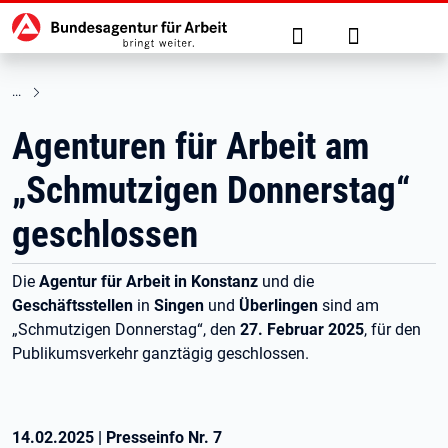
Hauptnavigation
zu den Hauptinhalten springen
Suche
Anmelden
Agenturen für Arbeit am
„Schmutzigen Donnerstag“
geschlossen
Die
Agentur für Arbeit in Konstanz
und die
Geschäftsstellen
in
Singen
und
Überlingen
sind am
„Schmutzigen Donnerstag“, den
27. Februar 2025
, für den
Publikumsverkehr ganztägig geschlossen.
14.02.2025
|
Presseinfo Nr.
7