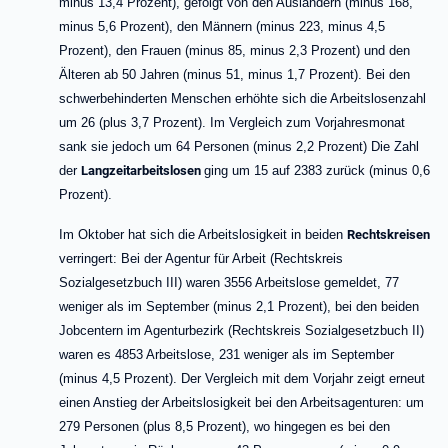
minus 13,4 Prozent),
gefolgt von den Ausländern (minus 168,
minus 5,6 Prozent), den Männern (minus 223, minus 4,5
Prozent), den Frauen (minus 85, minus 2,3 Prozent)
und den
Älteren ab 50 Jahren (minus 51, minus 1,7 Prozent). Bei den
schwerbehinderten Menschen erhöhte sich die Arbeitslosenzahl
um 26 (plus 3,7 Prozent). Im Vergleich zum Vorjahresmonat
sank sie jedoch um 64 Personen (minus 2,2 Prozent) Die Zahl
der
Langzeitarbeitslosen
ging um 15 auf 2383 zurück (minus 0,6
Prozent).
Im Oktober hat sich die Arbeitslosigkeit in beiden
Rechtskreisen
verringert:
Bei der Agentur für Arbeit (Rechtskreis
Sozialgesetzbuch III) waren 3556 Arbeitslose gemeldet, 77
weniger als im September (minus 2,1 Prozent), bei den beiden
Jobcentern im Agenturbezirk (Rechtskreis Sozialgesetzbuch II)
waren es 4853 Arbeitslose, 231 weniger als im September
(minus 4,5 Prozent).
Der Vergleich mit dem Vorjahr zeigt
erneut
einen Anstieg der Arbeitslosigkeit bei den Arbeitsagenturen:
um
279 Personen (plus 8,5 Prozent), wo hingegen es bei den