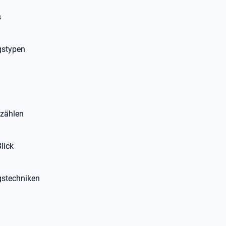
s
gstypen
 zählen
lick
gstechniken