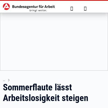
Hauptnavigation
zu den Hauptinhalten springen
Suche
Anmelden
Sommerflaute lässt
Arbeitslosigkeit steigen