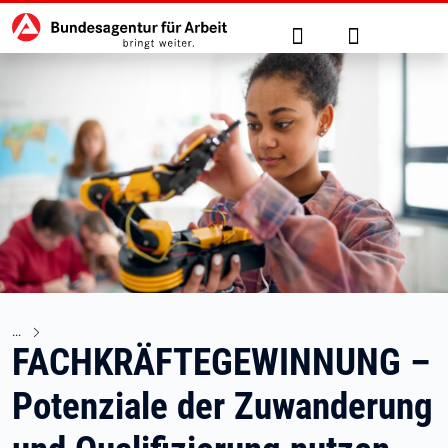
Hauptnavigation
zu den Hauptinhalten springen
Suche
Anmelden
FACHKRÄFTEGEWINNUNG –
Potenziale der Zuwanderung