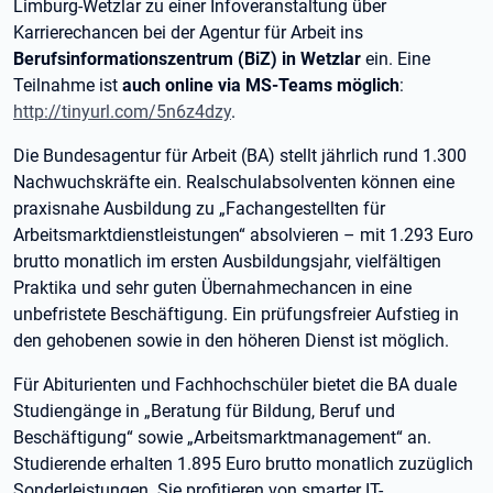
Limburg-Wetzlar zu einer Infoveranstaltung über
Karrierechancen bei der Agentur für Arbeit ins
Berufsinformationszentrum (BiZ) in Wetzlar
ein. Eine
Teilnahme ist
auch online via MS-Teams möglich
:
http://tinyurl.com/5n6z4dzy
.
Die Bundesagentur für Arbeit (BA) stellt jährlich rund 1.300
Nachwuchskräfte ein. Realschulabsolventen können eine
praxisnahe Ausbildung zu „Fachangestellten für
Arbeitsmarktdienstleistungen“ absolvieren – mit 1.293 Euro
brutto monatlich im ersten Ausbildungsjahr, vielfältigen
Praktika und sehr guten Übernahmechancen in eine
unbefristete Beschäftigung. Ein prüfungsfreier Aufstieg in
den gehobenen sowie in den höheren Dienst ist möglich.
Für Abiturienten und Fachhochschüler bietet die BA duale
Studiengänge in „Beratung für Bildung, Beruf und
Beschäftigung“ sowie „Arbeitsmarktmanagement“ an.
Studierende erhalten 1.895 Euro brutto monatlich zuzüglich
Sonderleistungen. Sie profitieren von smarter IT-