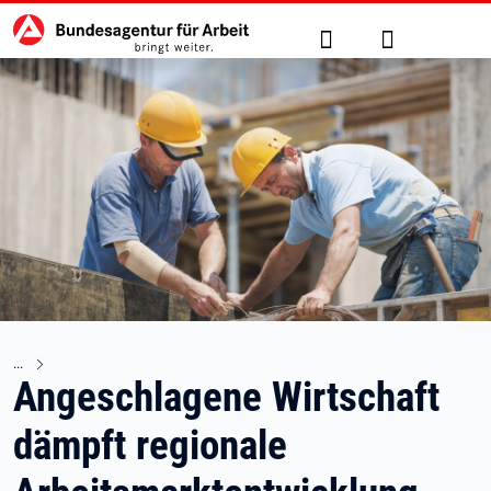
Hauptnavigation
zu den Hauptinhalten springen
Suche
Anmelden
Angeschlagene Wirtschaft
dämpft regionale