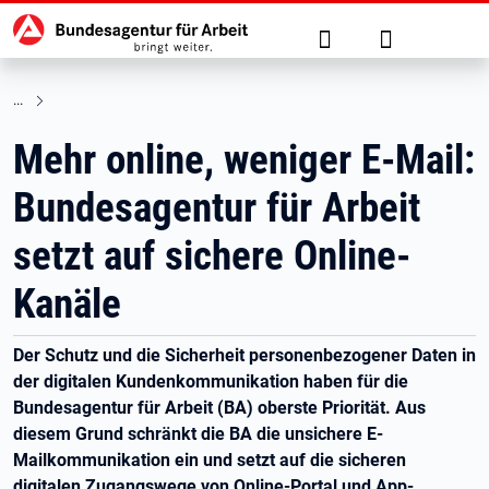
Hauptnavigation
zu den Hauptinhalten springen
Suche
Anmelden
Mehr online, weniger E-Mail:
Bundesagentur für Arbeit
setzt auf sichere Online-
Kanäle
Der Schutz und die Sicherheit personenbezogener Daten in
der digitalen Kundenkommunikation haben für die
Bundesagentur für Arbeit (BA) oberste Priorität. Aus
diesem Grund schränkt die BA die unsichere E-
Mailkommunikation ein und setzt auf die sicheren
digitalen Zugangswege von Online-Portal und App-