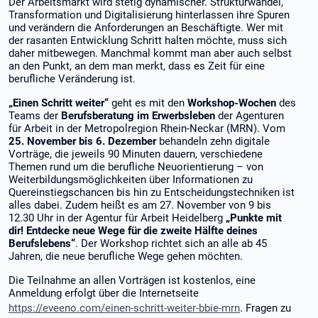
Der Arbeitsmarkt wird stetig dynamischer. Strukturwandel,
Transformation und Digitalisierung hinterlassen ihre Spuren
und verändern die Anforderungen an Beschäftigte. Wer mit
der rasanten Entwicklung Schritt halten möchte, muss sich
daher mitbewegen. Manchmal kommt man aber auch selbst
an den Punkt, an dem man merkt, dass es Zeit für eine
berufliche Veränderung ist.
„Einen Schritt weiter“
geht es mit den
Workshop-Wochen
des
Teams der
Berufsberatung im Erwerbsleben
der Agenturen
für Arbeit in der Metropolregion Rhein-Neckar (MRN). Vom
25. November bis 6. Dezember
behandeln zehn digitale
Vorträge, die jeweils 90 Minuten dauern, verschiedene
Themen rund um die berufliche Neuorientierung – von
Weiterbildungsmöglichkeiten über Informationen zu
Quereinstiegschancen bis hin zu Entscheidungstechniken ist
alles dabei. Zudem heißt es am 27. November von 9 bis
12.30 Uhr in der Agentur für Arbeit Heidelberg
„Punkte mit
dir! Entdecke neue Wege für die zweite Hälfte deines
Berufslebens“
. Der Workshop richtet sich an alle ab 45
Jahren, die neue berufliche Wege gehen möchten.
Die Teilnahme an allen Vorträgen ist kostenlos, eine
Anmeldung erfolgt über die Internetseite
https://eveeno.com/einen-schritt-weiter-bbie-mrn
. Fragen zu