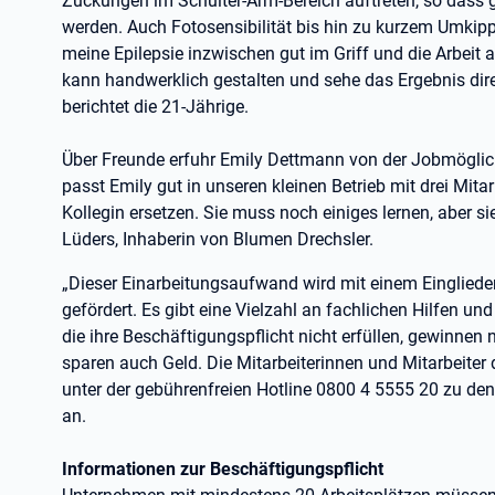
Zuckungen im Schulter-Arm-Bereich auftreten, so dass 
werden. Auch Fotosensibilität bis hin zu kurzem Umkipp
meine Epilepsie inzwischen gut im Griff und die Arbeit a
kann handwerklich gestalten und sehe das Ergebnis dire
berichtet die 21-Jährige.
Über Freunde erfuhr Emily Dettmann von der Jobmöglichk
passt Emily gut in unseren kleinen Betrieb mit drei Mit
Kollegin ersetzen. Sie muss noch einiges lernen, aber si
Lüders, Inhaberin von Blumen Drechsler.
„Dieser Einarbeitungsaufwand wird mit einem Einglied
gefördert. Es gibt eine Vielzahl an fachlichen Hilfen u
die ihre Beschäftigungspflicht nicht erfüllen, gewinnen 
sparen auch Geld. Die Mitarbeiterinnen und Mitarbeiter 
unter der gebührenfreien Hotline 0800 4 5555 20 zu den
an.
Informationen zur Beschäftigungspflicht