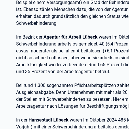
Beispiel einem Versorgungsamt) ein Grad der Behinderu
ist. Ebenso zählen Menschen dazu, die von der Agentur f
erhalten dadurch grundsätzlich den gleichen Status wi
Schwerbehinderung.
Im Bezirk der
Agentur für Arbeit Lübeck
waren im Oktob
Schwerbehinderung arbeitslos gemeldet, 40 (5,4 Prozent) 
etwas moderater als bei allen Arbeitslosen (+6,1 Proz
nicht so schnell entlassen, aber wenn sie arbeitslos sin
Arbeitslosigkeit wieder zu beenden. Rund 65 Prozent di
und 35 Prozent von der Arbeitsagentur betreut.
Bei rund 1.300 sogenannten Pflichtarbeitsplätzen zahlt
Ausgleichsabgabe. Denn Unternehmen mit mehr als 20 Mi
der Stellen mit Schwerbehinderten zu besetzen. Hier emp
Arbeitsagentur nach Lösungen für Beschäftigungsmögli
In der
Hansestadt Lübeck
waren im Oktober 2024 485 M
Vorjahr) mit einer Schwerbehinderung arbeitslos gemelde