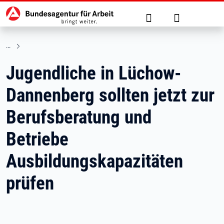
Hauptnavigation
zu den Hauptinhalten springen
Suche
Anmelden
Jugendliche in Lüchow-
Dannenberg sollten jetzt zur
Berufsberatung und
Betriebe
Ausbildungskapazitäten
prüfen