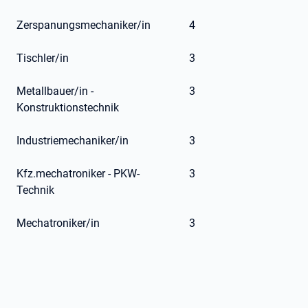
Zerspanungsmechaniker/in
4
Tischler/in
3
Metallbauer/in -
3
Konstruktionstechnik
Industriemechaniker/in
3
Kfz.mechatroniker - PKW-
3
Technik
Mechatroniker/in
3