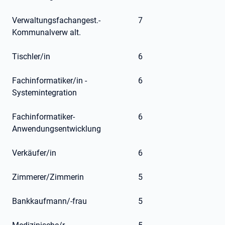
Verwaltungsfachangest.-
7
Kommunalverw alt.
Tischler/in
6
Fachinformatiker/in -
6
Systemintegration
Fachinformatiker-
6
Anwendungsentwicklung
Verkäufer/in
6
Zimmerer/Zimmerin
5
Bankkaufmann/-frau
5