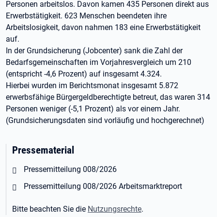
Personen arbeitslos. Davon kamen 435 Personen direkt aus
Erwerbstätigkeit. 623 Menschen beendeten ihre
Arbeitslosigkeit, davon nahmen 183 eine Erwerbstätigkeit
auf.
In der Grundsicherung (Jobcenter) sank die Zahl der
Bedarfsgemeinschaften im Vorjahresvergleich um 210
(entspricht -4,6 Prozent) auf insgesamt 4.324.
Hierbei wurden im Berichtsmonat insgesamt 5.872
erwerbsfähige Bürgergeldberechtigte betreut, das waren 314
Personen weniger (-5,1 Prozent) als vor einem Jahr.
(Grundsicherungsdaten sind vorläufig und hochgerechnet)
Pressematerial
Öffnet in neuem Tab
Pressemitteilung 008/2026
Öffnet in neuem Tab
Pressemitteilung 008/2026 Arbeitsmarktreport
Bitte beachten Sie die
Nutzungsrechte
.