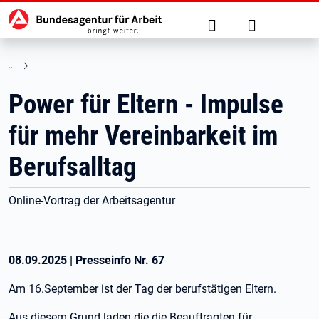
Hauptnavigation
zu den Hauptinhalten springen
Suche
Anmelden
Power für Eltern - Impulse
für mehr Vereinbarkeit im
Berufsalltag
Online-Vortrag der Arbeitsagentur
08.09.2025
|
Presseinfo Nr.
67
Am 16.September ist der Tag der berufstätigen Eltern.
Aus diesem Grund laden die die Beauftragten für