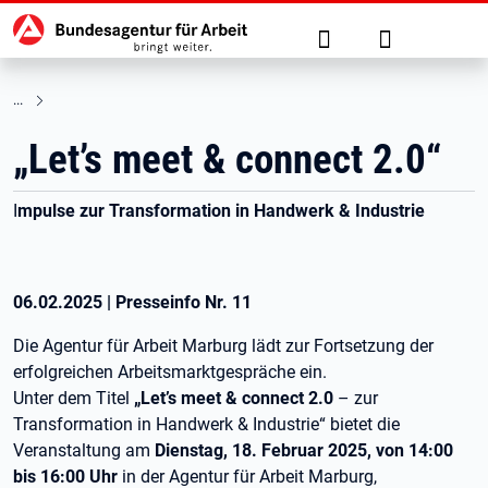
Hauptnavigation
zu den Hauptinhalten springen
Suche
Anmelden
„Let’s meet & connect 2.0“
I
mpulse zur Transformation in Handwerk & Industrie
06.02.2025
|
Presseinfo Nr.
11
Die Agentur für Arbeit Marburg lädt zur Fortsetzung der
erfolgreichen Arbeitsmarktgespräche ein.
Unter dem Titel
„Let’s meet & connect 2.0
– zur
Transformation in Handwerk & Industrie“ bietet die
Veranstaltung am
Dienstag, 18. Februar 2025, von 14:00
bis 16:00 Uhr
in der Agentur für Arbeit Marburg,