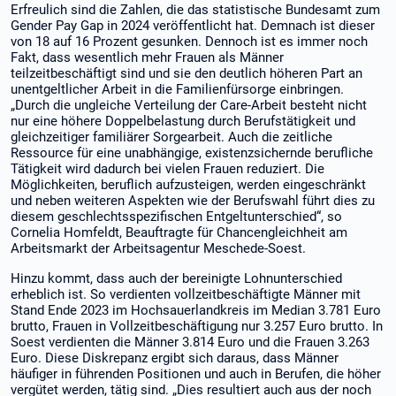
Erfreulich sind die Zahlen, die das statistische Bundesamt zum
Gender Pay Gap in 2024 veröffentlicht hat. Demnach ist dieser
von 18 auf 16 Prozent gesunken. Dennoch ist es immer noch
Fakt, dass wesentlich mehr Frauen als Männer
teilzeitbeschäftigt sind und sie den deutlich höheren Part an
unentgeltlicher Arbeit in die Familienfürsorge einbringen.
„Durch die ungleiche Verteilung der Care-Arbeit besteht nicht
nur eine höhere Doppelbelastung durch Berufstätigkeit und
gleichzeitiger familiärer Sorgearbeit. Auch die zeitliche
Ressource für eine unabhängige, existenzsichernde berufliche
Tätigkeit wird dadurch bei vielen Frauen reduziert. Die
Möglichkeiten, beruflich aufzusteigen, werden eingeschränkt
und neben weiteren Aspekten wie der Berufswahl führt dies zu
diesem geschlechtsspezifischen Entgeltunterschied“, so
Cornelia Homfeldt, Beauftragte für Chancengleichheit am
Arbeitsmarkt der Arbeitsagentur Meschede-Soest.
Hinzu kommt, dass auch der bereinigte Lohnunterschied
erheblich ist. So verdienten vollzeitbeschäftigte Männer mit
Stand Ende 2023 im Hochsauerlandkreis im Median 3.781 Euro
brutto, Frauen in Vollzeitbeschäftigung nur 3.257 Euro brutto. In
Soest verdienten die Männer 3.814 Euro und die Frauen 3.263
Euro. Diese Diskrepanz ergibt sich daraus, dass Männer
häufiger in führenden Positionen und auch in Berufen, die höher
vergütet werden, tätig sind. „Dies resultiert auch aus der noch