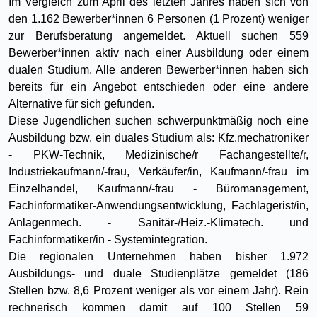
Im Vergleich zum April des letzten Jahres haben sich von
den 1.162 Bewerber*innen 6 Personen (1 Prozent) weniger
zur Berufsberatung angemeldet. Aktuell suchen 559
Bewerber*innen aktiv nach einer Ausbildung oder einem
dualen Studium. Alle anderen Bewerber*innen haben sich
bereits für ein Angebot entschieden oder eine andere
Alternative für sich gefunden.
Diese Jugendlichen suchen schwerpunktmäßig noch eine
Ausbildung bzw. ein duales Studium als: Kfz.mechatroniker
- PKW-Technik, Medizinische/r Fachangestellte/r,
Industriekaufmann/-frau, Verkäufer/in, Kaufmann/-frau im
Einzelhandel, Kaufmann/-frau - Büromanagement,
Fachinformatiker-Anwendungsentwicklung, Fachlagerist/in,
Anlagenmech. - Sanitär-/Heiz.-Klimatech. und
Fachinformatiker/in - Systemintegration.
Die regionalen Unternehmen haben bisher 1.972
Ausbildungs- und duale Studienplätze gemeldet (186
Stellen bzw. 8,6 Prozent weniger als vor einem Jahr). Rein
rechnerisch kommen damit auf 100 Stellen 59