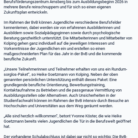
Berufsförderungszentrum Arnsberg bis zum Ausbildungsbeginn 2026 in
mehrere Berufe reinschnuppern und für sich so einen eigenen
Zukunftsplan entwickeln.
Im Rahmen der BvB können Jugendliche verschiedene Berufsfelder
kennenlernen, dabei werden sie von erfahrenen Ausbilderinnen und
Ausbildern sowie Sozialpädagoginnen sowie durch psychologische
Beratung ganzheitlich unterstützt. Die Mitarbeiterinnen und Mitarbeiter von
Kolping gehen ganz individuell auf die jeweiligen Interessen und
Vorkenntnisse der Jugendlichen ein und erstellen so einen
maßgeschneiderten Plan für das Jahr in der BvB und die kommende
berufliche Zukunft.
„Unsere Teilnehmerinnen und Teilnehmer erhalten von uns ein Rundum-
sorglos-Paket“, so Heike Goetzmann von Kolping. Neben der oben
genannten persönlichen Unterstützung enthält dieses Paket: Eine
grundlegende berufliche Orientierung, Bewerbungstraining,
Kontaktaufnahme zu Betrieben und die passgenaue Vermittlung von
Ausbildungsstellen oder Alternativen. Auch Unsicherheiten in der
Studienfachwahl können im Rahmen der BvB intensiv durch Besuche an
Hochschulen und Universitäten aus dem Weg geräumt werden.
„Alle sind herzlich willkommen“, betont Yvonne Köster, die wie Heike
Goetzmann bereits vielen Jugendlichen die Tür in die Berufswelt geöffnet
hat.
Der vorhandene Schulabschluss ist dabei gar nicht so wichtig: Die BvB-