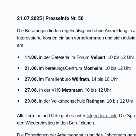
21.07.2025
|
Presseinfo Nr.
50
Die Beratungen finden regelmäßig und ohne
Anmeldung in a
Interessierte können einfach vorbeikommen und sich individ
am:
14.08.
in der Cafeteria im Forum
Velbert
, 10 bis 12 Uhr
21.08.
im beratungsCentrum
Monheim
, 10 bis 12 Uhr
27.08.
im Familienbüro
Wülfrath
, 14 bis 16 Uhr
27.08.
in der VHS
Mettmann
, 10 bis 12 Uhr
29.08
. in der Volkshochschule
Ratingen
, 10 bis 12 Uhr
Alle Termine und Orte gibt es unter
folgendem Link
. Die Spr
den Wiedereinstieg in den Beruf planen.
Die Expertinnen der Arbeitsagentur und des Jobcenters gebe