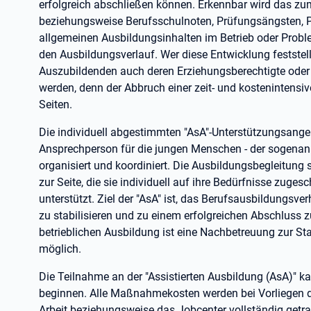
erfolgreich abschließen können. Erkennbar wird das zum
beziehungsweise Berufsschulnoten, Prüfungsängsten, 
allgemeinen Ausbildungsinhalten im Betrieb oder Prob
den Ausbildungsverlauf. Wer diese Entwicklung festste
Auszubildenden auch deren Erziehungsberechtigte oder d
werden, denn der Abbruch einer zeit- und kostenintensiv
Seiten.
Die individuell abgestimmten "AsA"-Unterstützungsange
Ansprechperson für die jungen Menschen - der sogenannt
organisiert und koordiniert. Die Ausbildungsbegleitung
zur Seite, die sie individuell auf ihre Bedürfnisse zuges
unterstützt. Ziel der "AsA" ist, das Berufsausbildungsver
zu stabilisieren und zu einem erfolgreichen Abschluss 
betrieblichen Ausbildung ist eine Nachbetreuung zur St
möglich.
Die Teilnahme an der "Assistierten Ausbildung (AsA)" k
beginnen. Alle Maßnahmekosten werden bei Vorliegen d
Arbeit beziehungsweise das Jobcenter vollständig getr