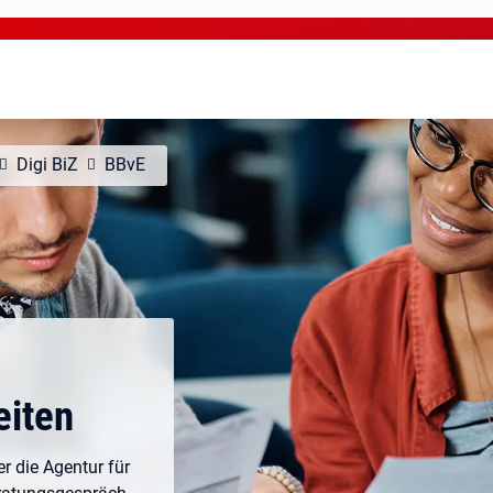
Digi BiZ
BBvE
eiten
r die Agentur für