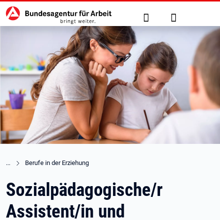
Hauptnavigation
zu den Hauptinhalten springen
Suche
Anmelden
Berufe in der Erziehung
Sozialpädagogische/r
Assistent/in und