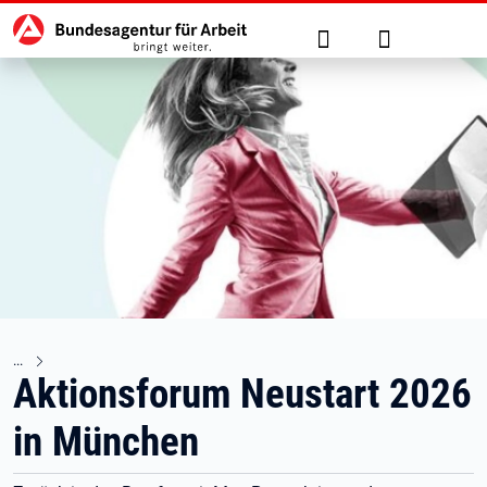
Hauptnavigation
zu den Hauptinhalten springen
Suche
Anmelden
Aktionsforum Neustart 2026
in München