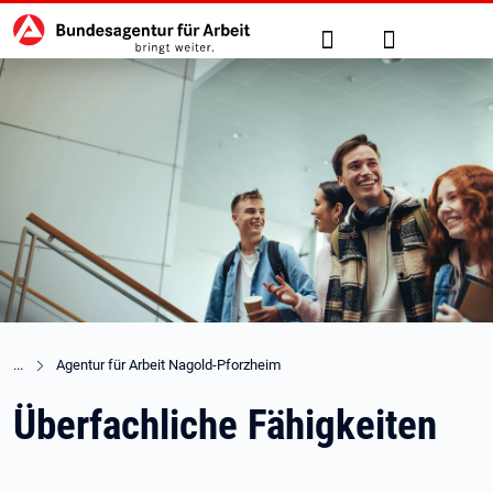
Hauptnavigation
zu den Hauptinhalten springen
Suche
Anmelden
Agentur für Arbeit Nagold-Pforzheim
Überfachliche Fähigkeiten