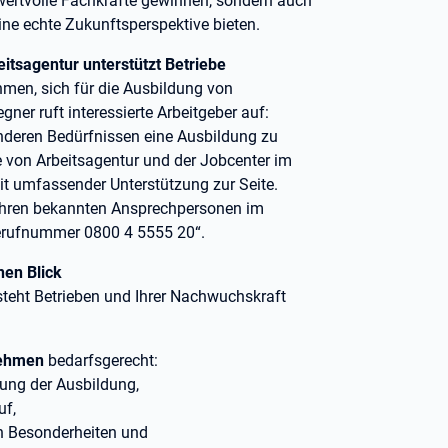
wertvolle Fachkräfte gewinnen, sondern auch
e echte Zukunftsperspektive bieten.
tsagentur unterstützt Betriebe
men, sich für die Ausbildung von
er ruft interessierte Arbeitgeber auf:
deren Bedürfnissen eine Ausbildung zu
e von Arbeitsagentur und der Jobcenter im
t umfassender Unterstützung zur Seite.
 Ihren bekannten Ansprechpersonen im
icerufnummer 0800 4 5555 20“.
nen Blick
 steht Betrieben und Ihrer Nachwuchskraft
nehmen
bedarfsgerecht:
rung der Ausbildung,
uf,
 Besonderheiten und