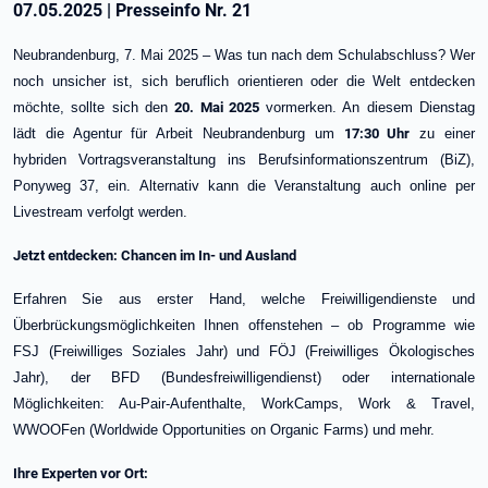
07.05.2025
|
Presseinfo Nr.
21
Neubrandenburg, 7. Mai 2025 – Was tun nach dem Schulabschluss? Wer
noch unsicher ist, sich beruflich orientieren oder die Welt entdecken
möchte, sollte sich den
20. Mai 2025
vormerken. An diesem Dienstag
lädt die Agentur für Arbeit Neubrandenburg um
17:30 Uhr
zu einer
hybriden Vortragsveranstaltung ins Berufsinformationszentrum (BiZ),
Ponyweg 37, ein. Alternativ kann die Veranstaltung auch online per
Livestream verfolgt werden.
Jetzt entdecken: Chancen im In- und Ausland
Erfahren Sie aus erster Hand, welche Freiwilligendienste und
Überbrückungsmöglichkeiten Ihnen offenstehen – ob Programme wie
FSJ (Freiwilliges Soziales Jahr) und FÖJ (Freiwilliges Ökologisches
Jahr), der BFD (Bundesfreiwilligendienst) oder internationale
Möglichkeiten: Au-Pair-Aufenthalte, WorkCamps, Work & Travel,
WWOOFen (Worldwide Opportunities on Organic Farms) und mehr.
Ihre Experten vor Ort: