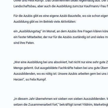
Oliver und Felix Rumpf. Das Unternehmen bildet regelmäßig aus. Der 
Landschaftsbau, aber auch die Ausbildung zum/zur Kaufmann/-frau f
Für die Azubis gibt es eine eigene Azubi-Baustelle, wo sie schon eige
Ausbildung gibt es im Betrieb viele Aktivitäten:
ein „Ausbildungstag“ im Monat, an dem Azubis ihre Fragen klären kön
ein fester Mitarbeiter, der nur für die Azubis zuständig ist und vieles m
sind ihre Paten.
„Wer eine Ausbildung bei uns absolviert, hat nicht nur eine sehr gute
Menge gelernt. Gut ausgebildete Fachkräfte haben bei uns gute Übe
Auszubildenden, wo es nötig ist. Unsere Azubis arbeiten gern bei uns 
Herzen“, so Felix Rumpf.
„In diesem Jahr übernehmen wir sieben von sieben Auszubildenden. 
setzen die Zusammenarbeit fort,“ bekräftigt Ismet Yildirim, Marketing