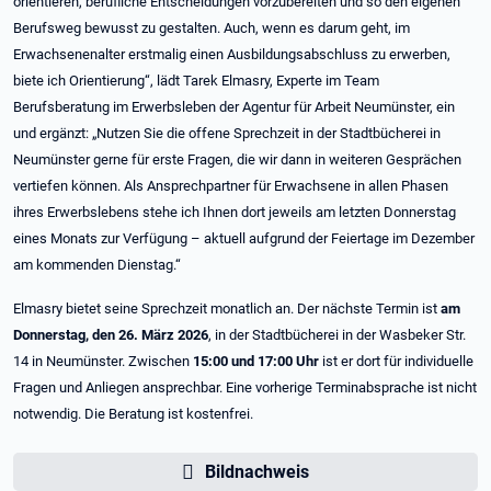
orientieren, berufliche Entscheidungen vorzubereiten und so den eigenen
Berufsweg bewusst zu gestalten. Auch, wenn es darum geht, im
Erwachsenenalter erstmalig einen Ausbildungsabschluss zu erwerben,
biete ich Orientierung“, lädt Tarek Elmasry, Experte im Team
Berufsberatung im Erwerbsleben der Agentur für Arbeit Neumünster, ein
und ergänzt: „Nutzen Sie die offene Sprechzeit in der Stadtbücherei in
Neumünster gerne für erste Fragen, die wir dann in weiteren Gesprächen
vertiefen können. Als Ansprechpartner für Erwachsene in allen Phasen
ihres Erwerbslebens stehe ich Ihnen dort jeweils am letzten Donnerstag
eines Monats zur Verfügung – aktuell aufgrund der Feiertage im Dezember
am kommenden Dienstag.“
Elmasry bietet seine Sprechzeit monatlich an. Der nächste Termin ist
am
Donnerstag, den 26. März 2026
, in der Stadtbücherei in der Wasbeker Str.
14 in Neumünster. Zwischen
15:00 und 17:00 Uhr
ist er dort für individuelle
Fragen und Anliegen ansprechbar. Eine vorherige Terminabsprache ist nicht
notwendig. Die Beratung ist kostenfrei.
Bildnachweis