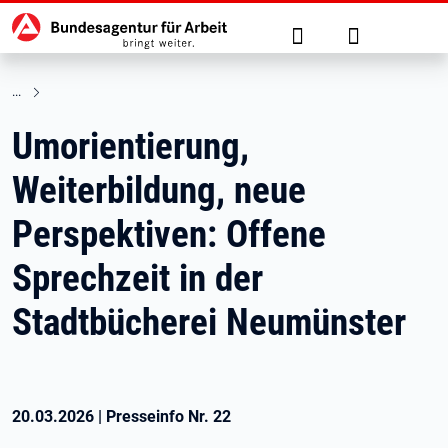
Hauptnavigation
zu den Hauptinhalten springen
Suche
Anmelden
Umorientierung,
Weiterbildung, neue
Perspektiven: Offene
Sprechzeit in der
Stadtbücherei Neumünster
20.03.2026
|
Presseinfo Nr.
22