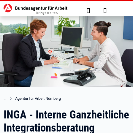
Hauptnavigation
zu den Hauptinhalten springen
Suche
Anmelden
Agentur für Arbeit Nürnberg
INGA - Interne Ganzheitliche
Integrationsberatung