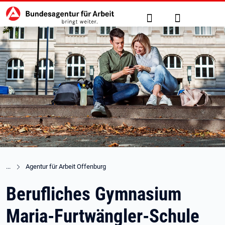
Hauptnavigation
zu den Hauptinhalten springen
Suche
Anmelden
Agentur für Arbeit Offenburg
Berufliches Gymnasium
Maria-Furtwängler-Schule